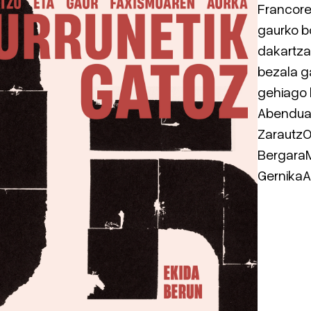
Francore
gaurko b
dakartza
bezala ga
gehiago b
Abenduak
ZarautzOt
BergaraMa
GernikaAp