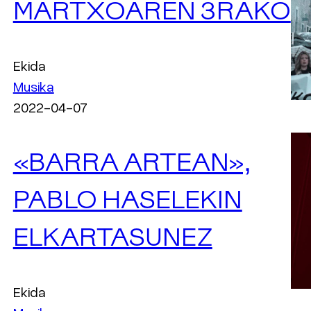
MARTXOAREN 3RAKO
Ekida
Musika
2022-04-07
«BARRA ARTEAN»,
PABLO HASELEKIN
ELKARTASUNEZ
Ekida