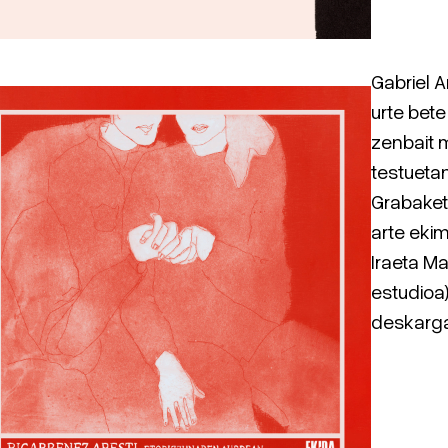
Gabriel A
urte bete
zenbait m
testuetan
Grabaket
arte ekim
Iraeta Ma
estudioa)
deskarg