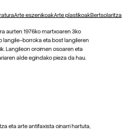
eratura
Arte eszenikoak
Arte plastikoak
Bertsolaritza
dira aurten 1976ko martxoaren 3ko
 langile-borroka eta bost langileren
tik. Langileon oroimen osoaren eta
ariaren alde egindako pieza da hau.
za eta arte antifaxista oinarri hartuta,