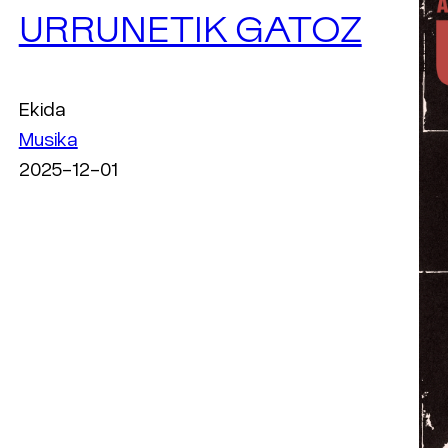
URRUNETIK GATOZ
Ekida
Musika
2025-12-01