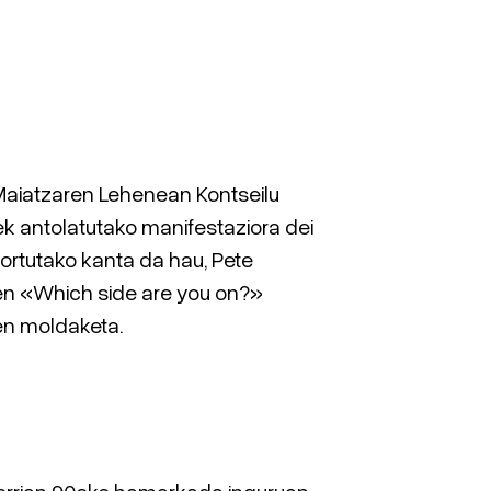
aiatzaren Lehenean Kontseilu
ek antolatutako manifestaziora dei
ortutako kanta da hau, Pete
n «Which side are you on?»
en moldaketa.
errian 90eko hamarkada inguruan