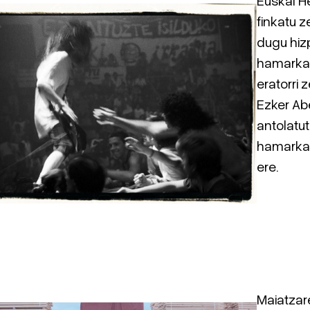
finkatu z
dugu hizp
hamarka
eratorri 
Ezker Abe
antolatut
hamarka
ere.
Maiatzar