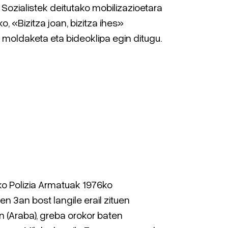
 Sozialistek deitutako mobilizazioetara
ko, «Bizitza joan, bizitza ihes»
 moldaketa eta bideoklipa egin ditugu.
ko Polizia Armatuak 1976ko
n 3an bost langile erail zituen
n (Araba), greba orokor baten