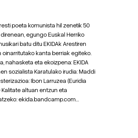
resti poeta komunista hil zenetik 50
 direnean, egungo Euskal Herriko
usikari batu ditu EKIDAk Arestiren
 oinarritutako kanta berriak egiteko.
a, nahasketa eta ekoizpena: EKIDA
en sozialista Karatulako irudia: Maddi
sterizazioa: Ibon Larruzea (Euridia
 Kalitate altuan entzun eta
atzeko: ekida.bandcamp.com…