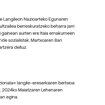
Langileon Nazioarteko Egunaren
aultzailea berreskuratzeko beharra jarri
 gainean aurten ere Itaia emakumeen
nde sozialistak, Martxoaren 8an
rtzera deituz.
zionala» langile-ereserkiaren bertsioa
, 2024ko Maiatzaren Lehenaren
an egina.