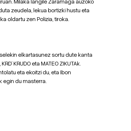
uruan. Milaka langile Zaramaga auzoko
lduta zeudela, lekua bortizki hustu eta
ka oldartu zen Polizia, tiroka.
selekin elkartasunez sortu dute kanta
, KRD’ KRUDO eta MATEO ZIKUTAk.
tolatu eta ekoitzi du, eta Ibon
k egin du masterra.