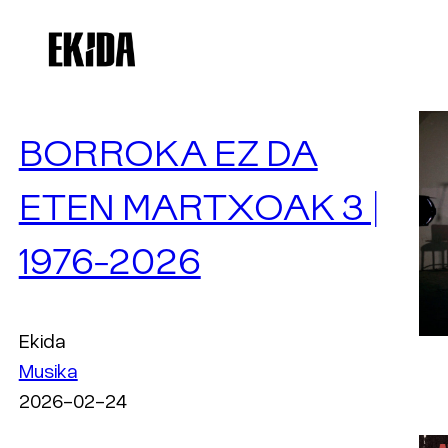
Joan
edukira
BORROKA EZ DA
ETEN MARTXOAK 3 |
1976-2026
Ekida
Musika
2026-02-24