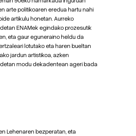
en arte politikoaren eredua hartu nahi
ide artikulu honetan. Aurreko
detan ENAMek egindako prozesutik
zen, eta gaur eguneraino heldu da
rtzaleari lotutako eta haren bueltan
ako jardun artistikoa, azken
detan modu dekadentean ageri bada
en Lehenaren bezperatan, eta