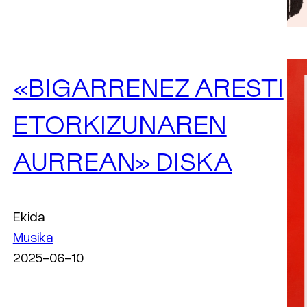
«BIGARRENEZ ARESTI
ETORKIZUNAREN
AURREAN» DISKA
Ekida
Musika
2025-06-10