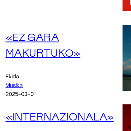
«EZ GARA
MAKURTUKO»
Ekida
Musika
2025-03-01
«INTERNAZIONALA»