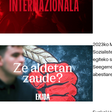
2023ko M
Sozialist
egiteko s
Seegerre
abestiar
Euskal H