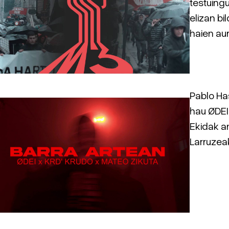
testuing
elizan bi
haien aur
Pablo Ha
hau ØDEI
Ekidak an
Larruzea