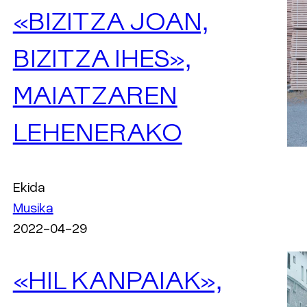
«BIZITZA JOAN,
BIZITZA IHES»,
MAIATZAREN
LEHENERAKO
Ekida
Musika
2022-04-29
«HIL KANPAIAK»,