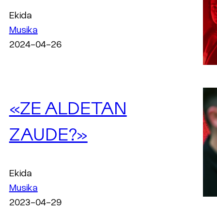
Ekida
Musika
2024-04-26
«ZE ALDETAN
ZAUDE?»
Ekida
Musika
2023-04-29