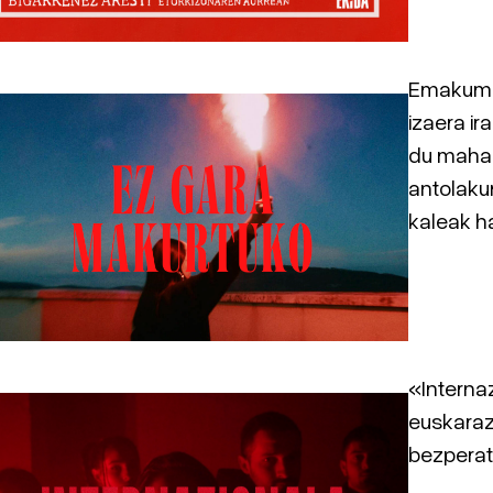
Emakume 
izaera ir
du mahai
antolaku
kaleak ha
«Interna
euskaraz
bezperat