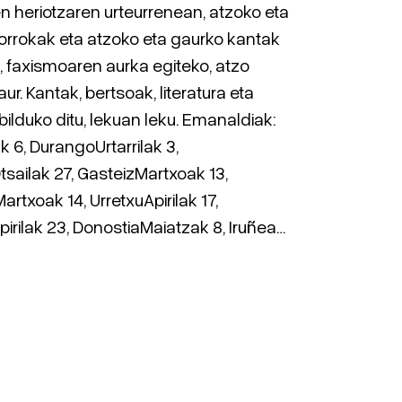
n heriotzaren urteurrenean, atzoko eta
orrokak eta atzoko eta gaurko kantak
, faxismoaren aurka egiteko, atzo
ur. Kantak, bertsoak, literatura eta
ilduko ditu, lekuan leku. Emanaldiak:
 6, DurangoUrtarrilak 3,
sailak 27, GasteizMartxoak 13,
rtxoak 14, UrretxuApirilak 17,
irilak 23, DonostiaMaiatzak 8, Iruñea…