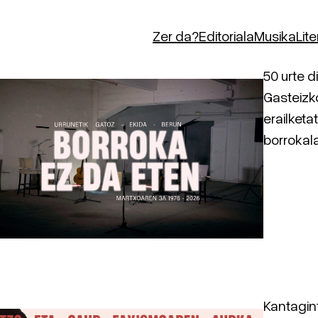
Zer da?
Editoriala
Musika
Lit
50 urte 
Gasteizko
erailketa
borrokal
Kantagint