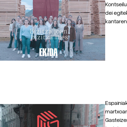
Kontseilu
dei egite
kantaren
Espainia
martxoare
Gasteize