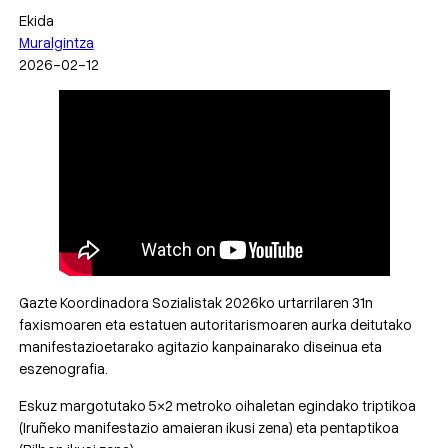
Ekida
Muralgintza
2026-02-12
Gazte Koordinadora Sozialistak 2026ko urtarrilaren 31n
faxismoaren eta estatuen autoritarismoaren aurka deitutako
manifestazioetarako agitazio kanpainarako diseinua eta
eszenografia.
Eskuz margotutako 5×2 metroko oihaletan egindako triptikoa
(Iruñeko manifestazio amaieran ikusi zena) eta pentaptikoa