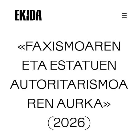
Joan
edukira
«FAXISMOAREN
ETA ESTATUEN
AUTORITARISMOA
REN AURKA»
(2026)