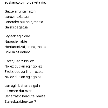
euskarazko moldaketa da.
Gazte arrunta naiz ni
Lanaz nazkatua
Lanerako bizi naiz, maitia
Gaizki pagatua
Legeak egin dira
Nagusien alde
Herriarentzat, baina, maitia
Sekula ez daude
Ezetz, uso zuria, ez
Nik ez dut lan egingo, ez
Ezetz, uso zuri hori, ezetz
Nik ez dut lan egingo ez
Lan egin beharraz gain
Ez omen dut ezer
Beharraz dihardute, maitia
Eta eskubideak zer?