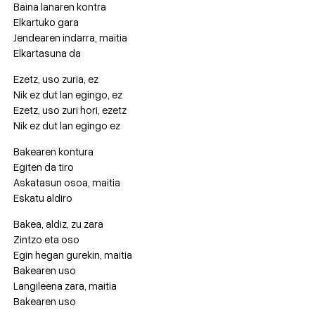
Baina lanaren kontra
Elkartuko gara
Jendearen indarra, maitia
Elkartasuna da
Ezetz, uso zuria, ez
Nik ez dut lan egingo, ez
Ezetz, uso zuri hori, ezetz
Nik ez dut lan egingo ez
Bakearen kontura
Egiten da tiro
Askatasun osoa, maitia
Eskatu aldiro
Bakea, aldiz, zu zara
Zintzo eta oso
Egin hegan gurekin, maitia
Bakearen uso
Langileena zara, maitia
Bakearen uso