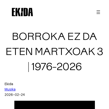
Joan
edukira
BORROKA EZ DA
ETEN MARTXOAK 3
| 1976-2026
Ekida
Musika
2026-02-24