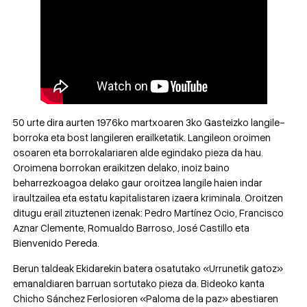
50 urte dira aurten 1976ko martxoaren 3ko Gasteizko langile-
borroka eta bost langileren erailketatik. Langileon oroimen
osoaren eta borrokalariaren alde egindako pieza da hau.
Oroimena borrokan eraikitzen delako, inoiz baino
beharrezkoagoa delako gaur oroitzea langile haien indar
iraultzailea eta estatu kapitalistaren izaera kriminala. Oroitzen
ditugu erail zituztenen izenak: Pedro Martínez Ocio, Francisco
Aznar Clemente, Romualdo Barroso, José Castillo eta
Bienvenido Pereda.
Berun taldeak Ekidarekin batera osatutako «Urrunetik gatoz»
emanaldiaren barruan sortutako pieza da. Bideoko kanta
Chicho Sánchez Ferlosioren «Paloma de la paz» abestiaren